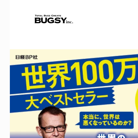
コ
ン
テ
ホ
HP
ン
制
ツ
ー
作
へ
の
ス
ム
キ
BUGSY
ッ
に
ペ
プ
関
ー
わ
る
ジ
STAFF
の
制
気
ま