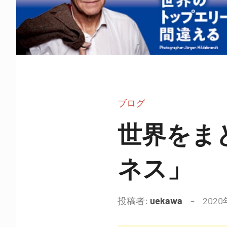
作
ぐ
BUGSY
れ
バ
の
ズ
ブ
バ
ロ
ズ
グ
ブログ
ｗ
ブ
世界をま
ロ
ネス」
投稿者:
uekawa
2020