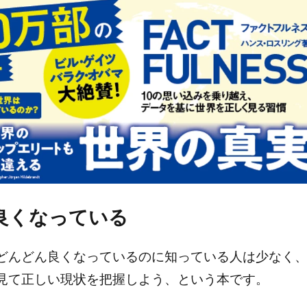
ン
ト
は
あ
り
ま
せ
ん
良くなっている
どんどん良くなっているのに知っている人は少なく
見て正しい現状を把握しよう、という本です。