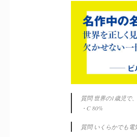
質問 世界の1歳児で
・C 80%
質問 いくらかでも電